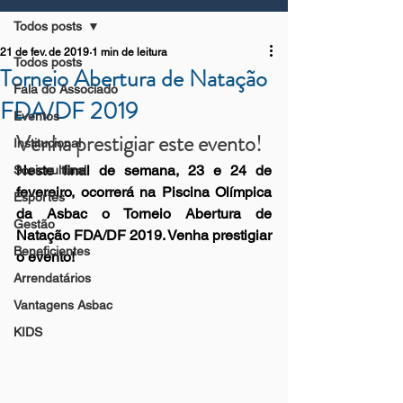
Todos posts
21 de fev. de 2019
1 min de leitura
Todos posts
Torneio Abertura de Natação
Fala do Associado
FDA/DF 2019
Eventos
Venha prestigiar este evento!
Institucional
Neste final de semana, 23 e 24 de 
Sociocultural
fevereiro, ocorrerá na Piscina Olímpica 
Esportes
da Asbac o Torneio Abertura de 
Gestão
Natação FDA/DF 2019. Venha prestigiar 
Beneficientes
o evento!
Arrendatários
Vantagens Asbac
KIDS