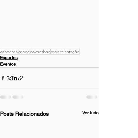
asbacbsb
asbac
novaasbac
esporte
natação
Esportes
Eventos
Ver tudo
Posts Relacionados