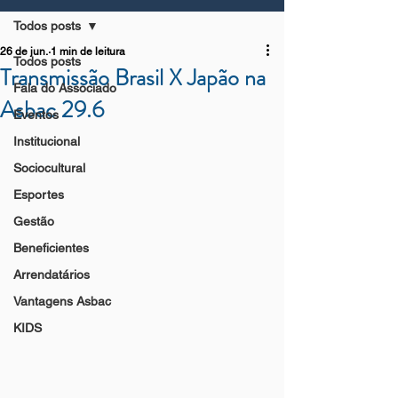
Todos posts
26 de jun.
1 min de leitura
Todos posts
Transmissão Brasil X Japão na
Fala do Associado
Asbac 29.6
Eventos
Institucional
Sociocultural
Esportes
Gestão
Beneficientes
Arrendatários
Vantagens Asbac
KIDS