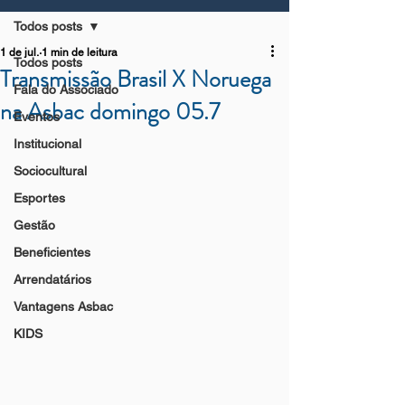
Todos posts
1 de jul.
1 min de leitura
Todos posts
Transmissão Brasil X Noruega
Fala do Associado
na Asbac domingo 05.7
Eventos
Institucional
Sociocultural
Esportes
Gestão
Beneficientes
Arrendatários
Vantagens Asbac
KIDS