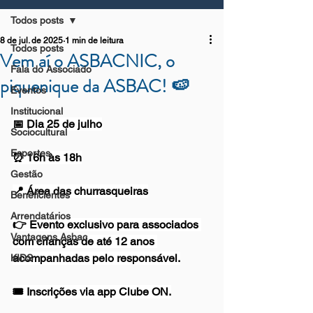
Todos posts
8 de jul. de 2025
1 min de leitura
Todos posts
Vem aí o ASBACNIC, o
Fala do Associado
piquenique da ASBAC! 🍉
Eventos
Institucional
📅 Dia 25 de julho
Sociocultural
Esportes
⏰ 16h às 18h
Gestão
📍 Área das churrasqueiras
Beneficientes
Arrendatários
👉 Evento exclusivo para associados 
Vantagens Asbac
com crianças de até 12 anos 
acompanhadas pelo responsável.
KIDS
🎟️ Inscrições via app Clube ON.