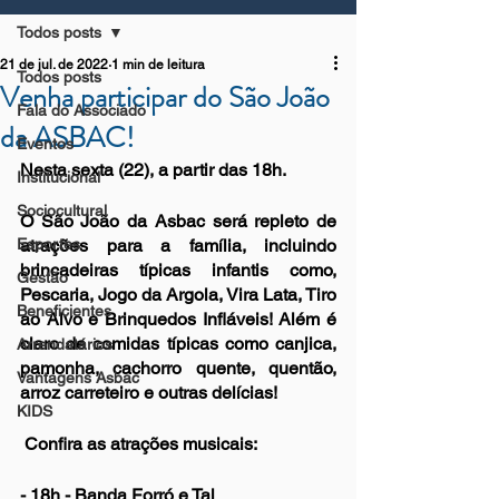
Todos posts
21 de jul. de 2022
1 min de leitura
Todos posts
Venha participar do São João
Fala do Associado
da ASBAC!
Eventos
Nesta sexta (22), a partir das 18h.
Institucional
Sociocultural
O São João da Asbac será repleto de 
Esportes
atrações para a família, incluindo 
brincadeiras típicas infantis como, 
Gestão
Pescaria, Jogo da Argola, Vira Lata, Tiro 
Beneficientes
ao Alvo e Brinquedos Infláveis! Além é 
claro de comidas típicas como canjica, 
Arrendatários
pamonha, cachorro quente, quentão, 
Vantagens Asbac
arroz carreteiro e outras delícias!
KIDS
 Confira as atrações musicais:
- 18h - Banda Forró e Tal