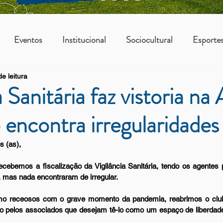
Eventos
Institucional
Sociocultural
Esporte
e leitura
os
Vantagens Asbac
KIDS
a Sanitária faz vistoria na
encontra irregularidades
s (as),
ecebemos a fiscalização da Vigilância Sanitária, tendo os agentes p
 mas nada encontraram de irregular. 
 receosos com o grave momento da pandemia, reabrimos o clube
uso pelos associados que desejam tê-lo como um espaço de liberdade, 