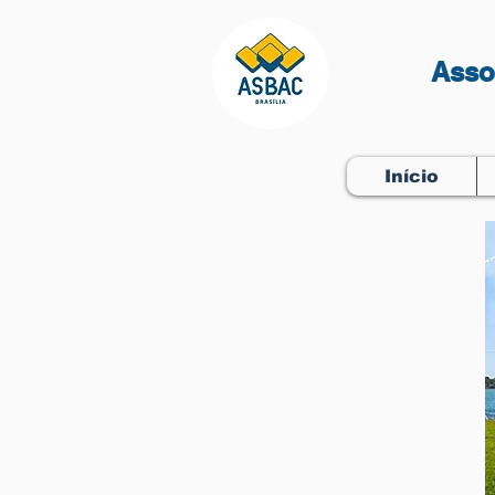
Asso
Início