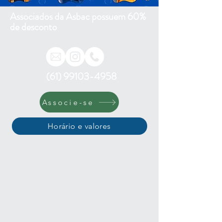
Associados da Asbac possuem 60%
de desconto
(61) 99103-4958
Associe-se
Horário e valores