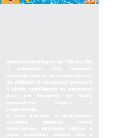
Todos os domingos, de 12h às 16h
a criançada tem encontro
marcado com a recreação infantil
da ASBAC! O recreador percorre
o clube convidando os pequenos
para um momento de muita
brincadeira, alegria e
criatividade.
A cada domingo, a programação
acontece trazendo novas
experiências, atividades lúdicas e
jogos divertidos, sempre com a