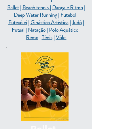
Ballet
|
Beach tennis
|
Dança e Ritmo
|
Deep Water Running
|
Futebol
|
Futevôlei
|
Ginástica Artística
|
Judô
|
Futsal
|
Natação | Polo Aquático
|
Remo
|
Tênis
|
Vôlei