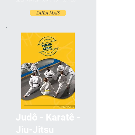
DEEP WATER RUNNING PROF. ED
SAIBA MAIS
Judô - Karatê -
Jiu-Jitsu