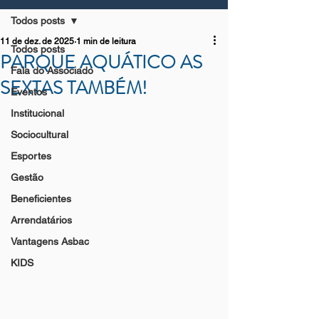
Todos posts
11 de dez. de 2025
1 min de leitura
Todos posts
PARQUE AQUÁTICO AS
Fala do Associado
SEXTAS TAMBÉM!
Eventos
Institucional
Sociocultural
Esportes
Gestão
Beneficientes
Arrendatários
Vantagens Asbac
KIDS