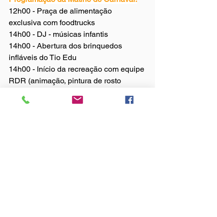
12h00 - Praça de alimentação 
exclusiva com foodtrucks
14h00 - DJ - músicas infantis
14h00 - Abertura dos brinquedos 
infláveis do Tio Edu
14h00 - Início da recreação com equipe 
RDR (animação, pintura de rosto 
artística, dancinhas, balão mania, 
camarim fashion, oficina carnavalesca 
e desfile de fantasias)
15h30 - Banda Música Na Área
17h00 - Fim das atividades recreativas 
e DJ
18h00 - Término
Confira as fotos da Matinê de Carnaval: 
https://matin-de-carnaval-
20.asbacbrasilia.com.br/