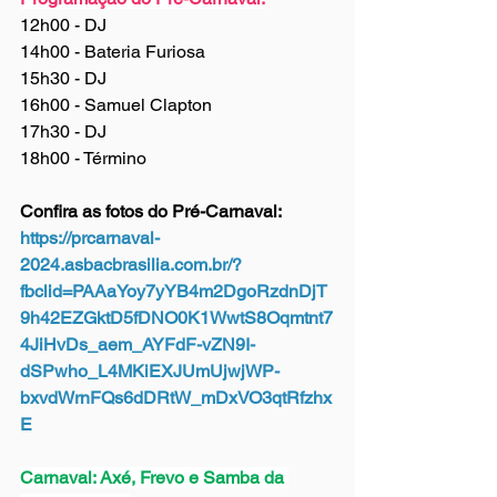
12h00 - DJ 
14h00 - Bateria Furiosa
15h30 - DJ
16h00 - Samuel Clapton
17h30 - DJ
18h00 - Término
Confira as fotos do Pré-Carnaval: 
https://prcarnaval-
2024.asbacbrasilia.com.br/?
fbclid=PAAaYoy7yYB4m2DgoRzdnDjT
9h42EZGktD5fDNO0K1WwtS8Oqmtnt7
4JiHvDs_aem_AYFdF-vZN9I-
dSPwho_L4MKiEXJUmUjwjWP-
bxvdWrnFQs6dDRtW_mDxVO3qtRfzhx
E
Carnaval: Axé, Frevo e Samba da 