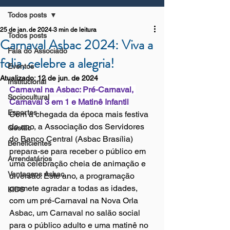
Todos posts
25 de jan. de 2024
3 min de leitura
Todos posts
Carnaval Asbac 2024: Viva a
Fala do Associado
folia, celebre a alegria!
Eventos
Atualizado:
12 de jun. de 2024
Institucional
Carnaval na Asbac: Pré-Carnaval, 
Sociocultural
Carnaval 3 em 1 e Matinê Infantil
Esportes
Com a chegada da época mais festiva 
do ano, a Associação dos Servidores 
Gestão
do Banco Central (Asbac Brasília) 
Beneficientes
prepara-se para receber o público em 
Arrendatários
uma celebração cheia de animação e 
Vantagens Asbac
diversão. Este ano, a programação 
promete agradar a todas as idades, 
KIDS
com um pré-Carnaval na Nova Orla 
Asbac, um Carnaval no salão social 
para o público adulto e uma matinê no 