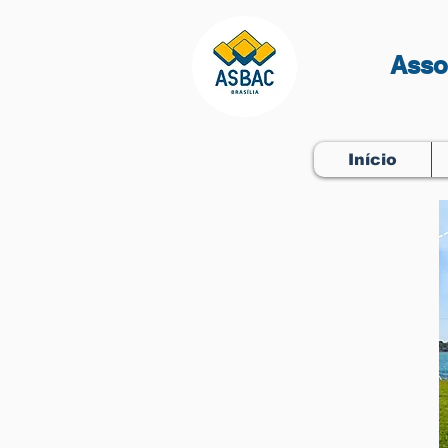
Asso
Início