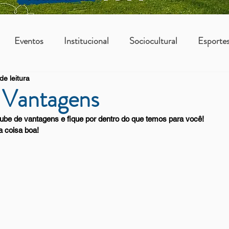
Eventos
Institucional
Sociocultural
Esporte
de leitura
os
Vantagens Asbac
KIDS
 Vantagens
be de vantagens e fique por dentro do que temos para você!
 coisa boa!