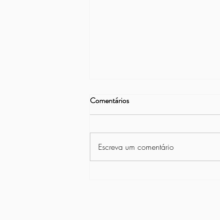
Comentários
Escreva um comentário
Atendimento secretaria a partir
de 31.8
CNPJ 02.314.982/0001-11