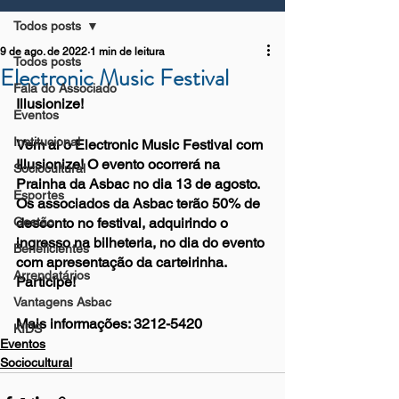
Todos posts
9 de ago. de 2022
1 min de leitura
Todos posts
Electronic Music Festival
Fala do Associado
Illusionize!
Eventos
Institucional
Vem aí o Electronic Music Festival com 
Illusionize! O evento ocorrerá na 
Sociocultural
Prainha da Asbac no dia 13 de agosto. 
Esportes
Os associados da Asbac terão 50% de 
Gestão
desconto no festival, adquirindo o 
ingresso na bilheteria, no dia do evento 
Beneficientes
com apresentação da carteirinha. 
Arrendatários
Participe!
Vantagens Asbac
Mais informações: 3212-5420
KIDS
Eventos
Sociocultural