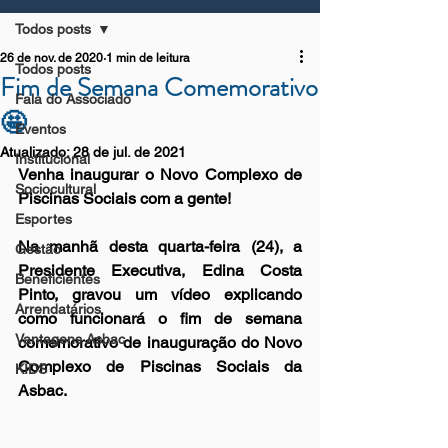
Todos posts
26 de nov. de 2020
1 min de leitura
Todos posts
Fim de Semana Comemorativo
Fala do Associado
🤩
Eventos
Atualizado:
28 de jul. de 2021
Institucional
Venha inaugurar o Novo Complexo de 
Sociocultural
Piscinas Sociais com a gente!
Esportes
Na manhã desta quarta-feira (24), a 
Gestão
Presidente Executiva, Edina Costa 
Beneficientes
Pinto, gravou um vídeo explicando 
Arrendatários
como funcionará o fim de semana 
Vantagens Asbac
comemorativo de inauguração do Novo 
Complexo de Piscinas Sociais da 
KIDS
Asbac.