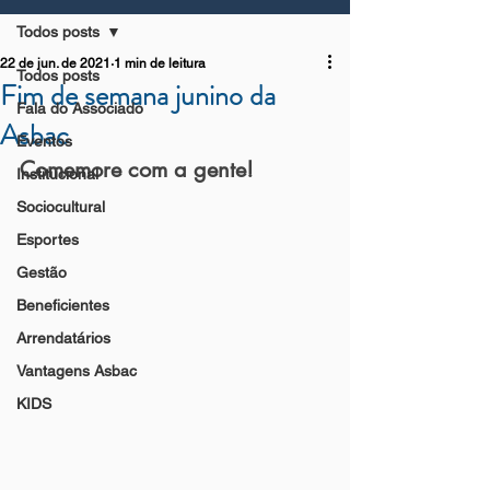
Todos posts
22 de jun. de 2021
1 min de leitura
Todos posts
Fim de semana junino da
Fala do Associado
Asbac
Eventos
Comemore com a gente!
Institucional
Sociocultural
Esportes
Gestão
Beneficientes
Arrendatários
Vantagens Asbac
KIDS