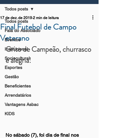
Todos posts
17 de dez. de 2019
2 min de leitura
Todos posts
Final Futebol de Campo
Fala do Associado
Veterano
Eventos
Grito de Campeão, churrasco 
Institucional
e alegria!
Sociocultural
Esportes
Gestão
Beneficientes
Arrendatários
Vantagens Asbac
KIDS
No sábado (7), foi dia de final nos 