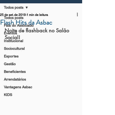
Todos posts
25 de set. de 2019
1 min de leitura
Todos posts
Flash Hits da Asbac
Fala do Associado
Noite de flashback no Salão 
Eventos
Social!
Institucional
Sociocultural
Esportes
Gestão
Beneficientes
Arrendatários
Vantagens Asbac
KIDS