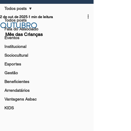
Todos posts
2 de out. de 2025
1 min de leitura
Todos posts
OUTUBRO
Fala do Associado
Mês das Crianças
Eventos
Institucional
Sociocultural
Esportes
Gestão
Beneficientes
Arrendatários
Vantagens Asbac
KIDS