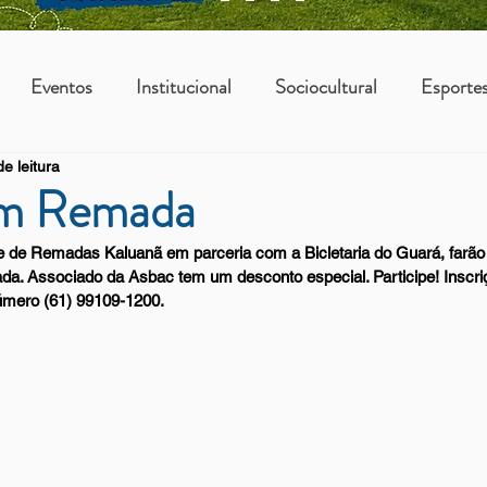
Eventos
Institucional
Sociocultural
Esporte
e leitura
os
Vantagens Asbac
KIDS
om Remada
e de Remadas Kaluanã em parceria com a Bicletaria do Guará, farão
da. Associado da Asbac tem um desconto especial. Participe! Inscri
úmero (61) 99109-1200. 