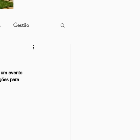
s
Gestão
 um evento 
ções para 