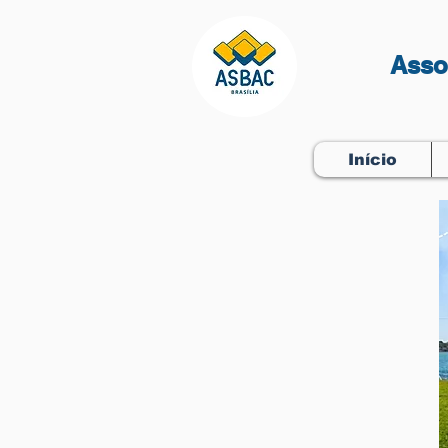
Asso
Início