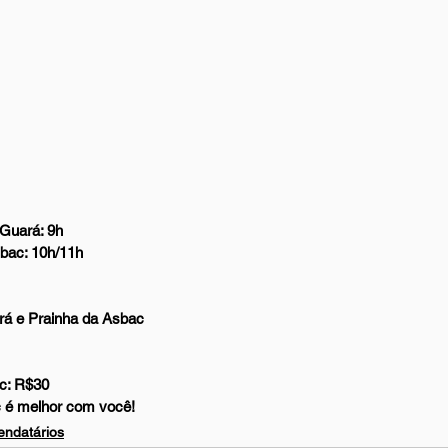
 Guará: 9h
bac: 10h/11h
ará e Prainha da Asbac
c: R$30 
c é melhor com você!
endatários