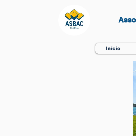
Asso
Início