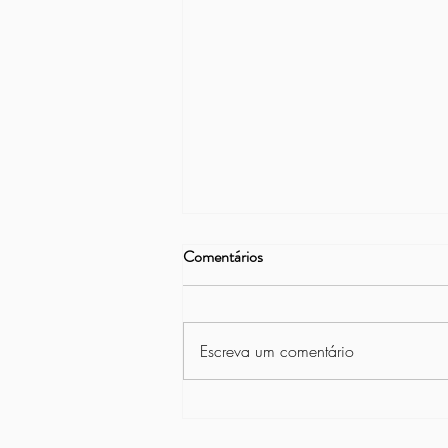
Comentários
Escreva um comentário
Projeto Vamos Remar na Asbac