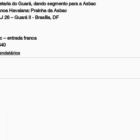
letaria do Guará, dando segmento para a Asbac  
noa Havaiana: Prainha da Asbac 
 26 – Guará II - Brasília, DF
 – entrada franca  
$40 
endatários