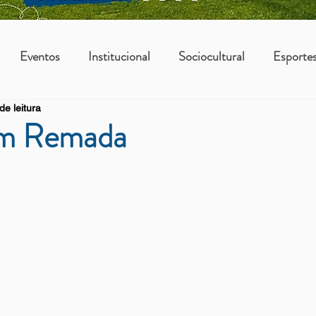
Eventos
Institucional
Sociocultural
Esporte
de leitura
os
Vantagens Asbac
KIDS
om Remada