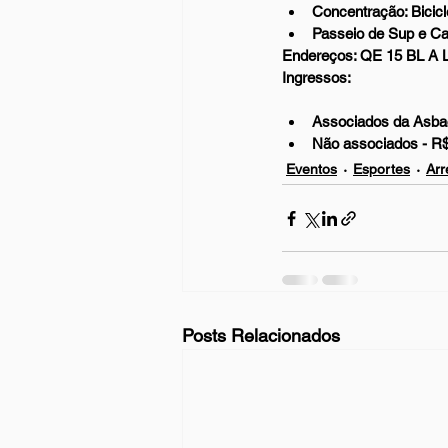
Concentração: Bicic
Passeio de Sup e Ca
Endereços: QE 15 BL A LJ
Ingressos: 
Associados da Asbac
Não associados - R
Eventos
Esportes
Arr
Posts Relacionados