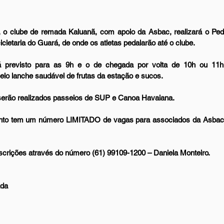
 o clube de remada Kaluanã, com apoio da Asbac, realizará o Pe
cletaria do Guará, de onde os atletas pedalarão até o clube.
á previsto para as 9h e o de chegada por volta de 10h ou 11h.
lo lanche saudável de frutas da estação e sucos.
 serão realizados passeios de SUP e Canoa Havaiana.
ento tem um número LIMITADO de vagas para associados da Asbac, 
nscrições através do número (61) 99109-1200 – Daniela Monteiro.  
ada