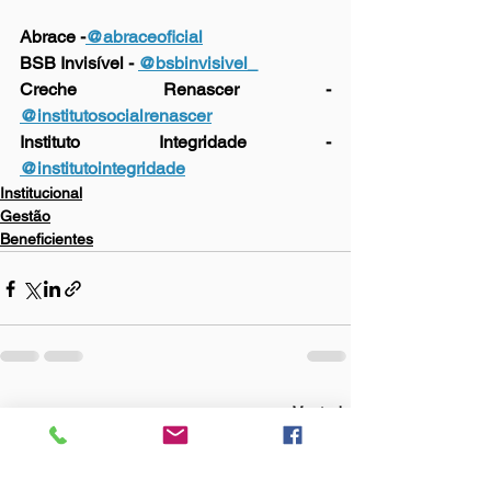
Abrace -
@abraceoficial
BSB Invisível - 
@bsbinvisivel_
Creche Renascer - 
@institutosocialrenascer
Instituto Integridade - 
@institutointegridade
Institucional
Gestão
Beneficientes
Ver tudo
Posts Relacionados