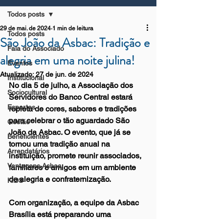
Todos posts
29 de mai. de 2024
1 min de leitura
Todos posts
São João da Asbac: Tradição e
Fala do Associado
alegria em uma noite julina!
Eventos
Atualizado:
27 de jun. de 2024
Institucional
No dia 5 de julho, a Associação dos 
Sociocultural
Servidores do Banco Central estará 
Esportes
repleta de cores, sabores e tradições 
para celebrar o tão aguardado São 
Gestão
João da Asbac. O evento, que já se 
Beneficientes
tornou uma tradição anual na 
Arrendatários
instituição, promete reunir associados, 
Vantagens Asbac
familiares e amigos em um ambiente 
de alegria e confraternização.
KIDS
Com organização, a equipe da Asbac 
Brasília está preparando uma 