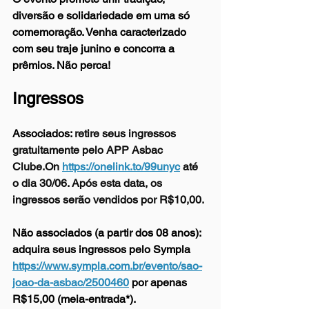
diversão e solidariedade em uma só 
comemoração. Venha caracterizado 
com seu traje junino e concorra a 
prêmios. Não perca!
Ingressos
Associados:
 retire seus ingressos 
gratuitamente pelo APP Asbac 
Clube.On 
https://onelink.to/99unyc
 até 
o dia 30/06. Após esta data, os 
ingressos serão vendidos por R$10,00.
Não associados (a partir dos 08 anos): 
adquira seus ingressos pelo Sympla 
https://www.sympla.com.br/evento/sao-
joao-da-asbac/2500460
 por apenas 
R$15,00 (meia-entrada*).