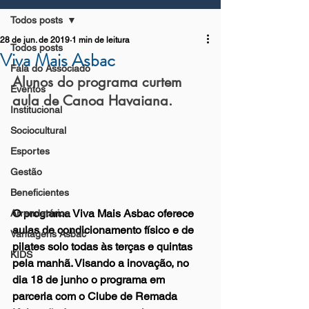
Todos posts
28 de jun. de 2019
1 min de leitura
Todos posts
Viva Mais Asbac
Fala do Associado
Alunos do programa curtem 
Eventos
aula de Canoa Havaiana.
Institucional
Sociocultural
Esportes
Gestão
Beneficientes
O programa Viva Mais Asbac oferece 
Arrendatários
aulas de condicionamento físico e de 
Vantagens Asbac
pilates solo todas às terças e quintas 
KIDS
pela manhã. Visando a inovação, no 
dia 18 de junho o programa em 
parceria com o Clube de Remada 