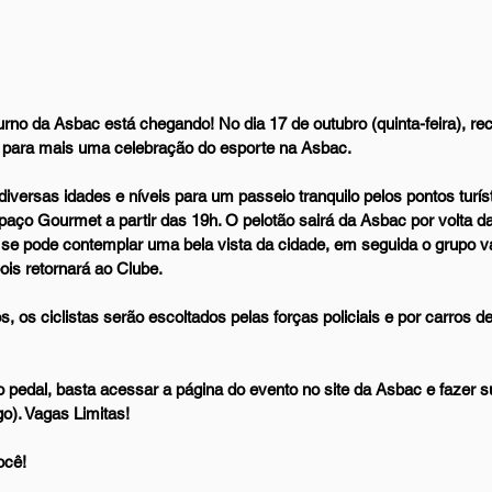
urno da Asbac está chegando! No dia 17 de outubro (quinta-feira), r
de para mais uma celebração do esporte na Asbac.
ersas idades e níveis para um passeio tranquilo pelos pontos turísti
aço Gourmet a partir das 19h. O pelotão sairá da Asbac por volta 
 se pode contemplar uma bela vista da cidade, em seguida o grupo v
ois retornará ao Clube.
, os ciclistas serão escoltados pelas forças policiais e por carros d
 pedal, basta acessar a página do evento no site da Asbac e fazer su
o). Vagas Limitas!
ocê!