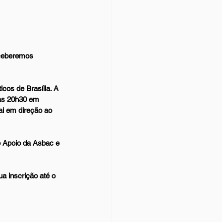
eceberemos 
cos de Brasília. A 
das 20h30 em 
ai em direção ao 
e Apoio da Asbac e 
a inscrição até o 