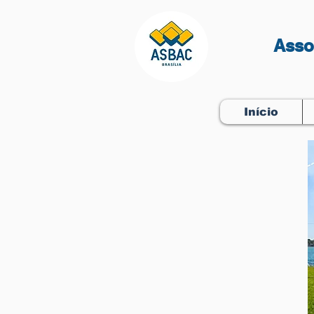
Asso
Início