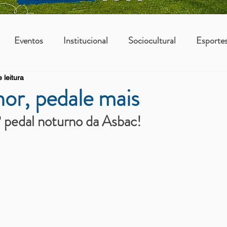
Eventos
Institucional
Sociocultural
Esporte
 leitura
os
Vantagens Asbac
KIDS
or, pedale mais
º pedal noturno da Asbac!