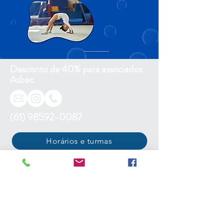
Desconto de 40% para associados
Asbac
(61) 98592-0087
Horários e turmas
Tabela de Valores
Associe-se