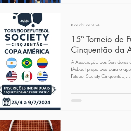
8 de abr. de 2024
15º Torneio de F
Cinquentão da 
A Associação dos Servidores d
(Asbac) prepara-se para o ag
Futebol Society Cinquentão,...