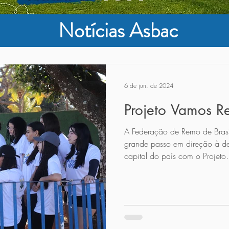
Notícias Asbac
6 de jun. de 2024
Projeto Vamos R
A Federação de Remo de Brasí
grande passo em direção à d
capital do país com o Projeto.