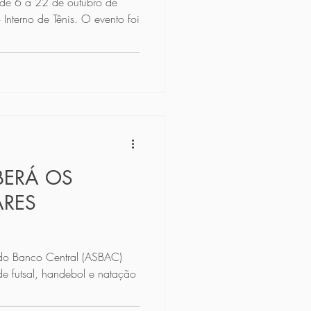
 de 6 a 22 de outubro de
Interno de Tênis. O evento foi
BERÁ OS
ARES
 do Banco Central (ASBAC)
e futsal, handebol e natação