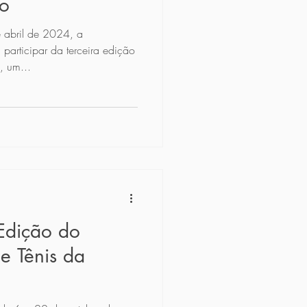
ão
 abril de 2024, a
articipar da terceira edição
, um...
Edição do
de Tênis da