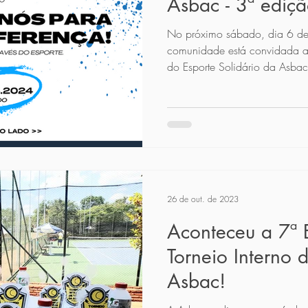
Asbac - 3ª ediç
No próximo sábado, dia 6 de
comunidade está convidada a p
do Esporte Solidário da Asbac
26 de out. de 2023
Aconteceu a 7ª 
Torneio Interno 
Asbac!