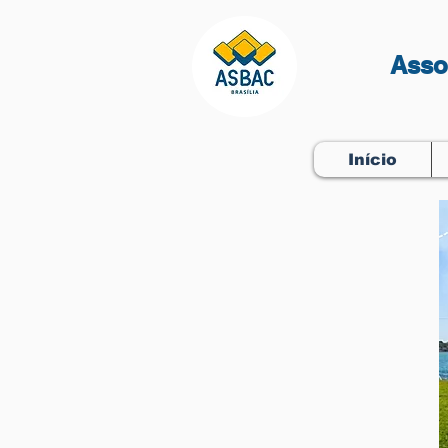
Asso
Início