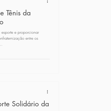
de Tênis da
ão
 esporte e proporcionar
fraternização entre os
..
orte Solidário da