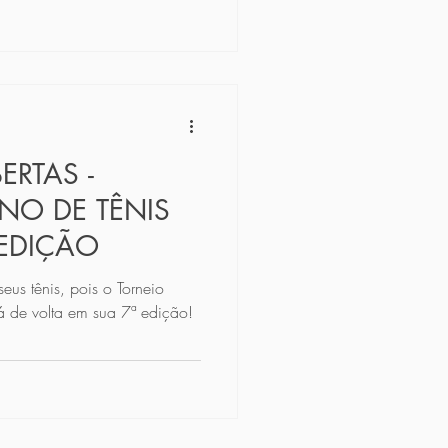
ERTAS -
NO DE TÊNIS
 EDIÇÃO
eus tênis, pois o Torneio
á de volta em sua 7ª edição!