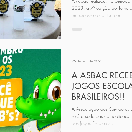
A Asbac realizou, no período
2023, a 7ª edição do Torneio 
um sucesso e contou com...
26 de out. de 2023
A ASBAC RECE
JOGOS ESCOL
BRASILEIROS!!
A Associação dos Servidores
será a sede das competições d
dos Jogos Escolares...