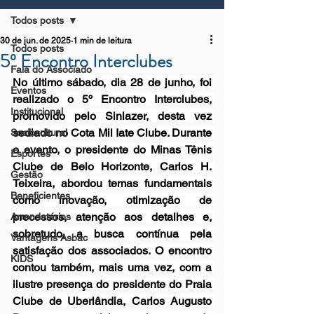
Todos posts
30 de jun. de 2025
1 min de leitura
Todos posts
5º Encontro Interclubes
Fala do Associado
No último sábado, dia 28 de junho, foi 
Eventos
realizado o 5º Encontro Interclubes, 
Institucional
promovido pelo Sinlazer, desta vez 
sediado no Cota Mil Iate Clube. Durante 
Sociocultural
o evento, o presidente do Minas Tênis 
Esportes
Clube de Belo Horizonte, Carlos H. 
Gestão
Teixeira, abordou temas fundamentais 
Beneficientes
como inovação, otimização de 
processos, atenção aos detalhes e, 
Arrendatários
sobretudo, a busca contínua pela 
Vantagens Asbac
satisfação dos associados. O encontro 
KIDS
contou também, mais uma vez, com a 
ilustre presença do presidente do Praia 
Clube de Uberlândia, Carlos Augusto 