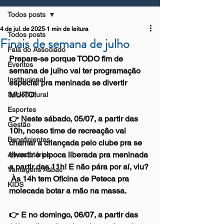
Todos posts
4 de jul. de 2025
1 min de leitura
Todos posts
Finais de semana de julho
Fala do Associado
Prepare-se porque TODO fim de 
Eventos
semana de julho vai ter programação 
Institucional
especial pra meninada se divertir 
MUITO! 
Sociocultural
Esportes
👉 Neste sábado, 05/07, a partir das 
Gestão
10h, nosso time de recreação vai 
Beneficientes
chamar a criançada pelo clube pra se 
divertir e pipoca liberada pra meninada 
Arrendatários
a partir das 11h! E não pára por aí, viu? 
Vantagens Asbac
 Às 14h tem Oficina de Peteca pra 
KIDS
molecada botar a mão na massa.
👉 E no domingo, 06/07, a partir das 