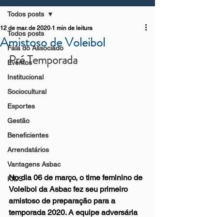
Todos posts
12 de mar. de 2020
1 min de leitura
Todos posts
Amistoso de Voleibol
Fala do Associado
Pré Temporada
Eventos
Institucional
Sociocultural
Esportes
Gestão
Beneficientes
Arrendatários
Vantagens Asbac
No dia 06 de março, o time feminino de 
KIDS
Voleibol da Asbac fez seu primeiro 
amistoso de preparação para a 
temporada 2020. A equipe adversária 