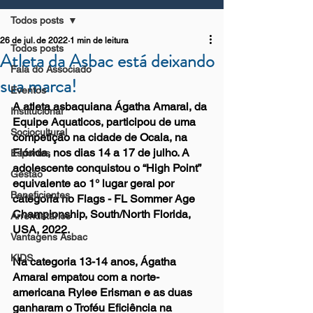
Todos posts
26 de jul. de 2022
1 min de leitura
Todos posts
Atleta da Asbac está deixando
Fala do Associado
sua marca!
Eventos
A atleta asbaquiana Ágatha Amaral, da 
Institucional
Equipe Aquaticos, participou de uma 
Sociocultural
competição na cidade de Ocala, na 
Flórida, nos dias 14 a 17 de julho. A 
Esportes
adolescente conquistou o “High Point” 
Gestão
equivalente ao 1° lugar geral por 
Beneficientes
categoria no Flags - FL Sommer Age 
Championship, South/North Florida, 
Arrendatários
USA, 2022.
Vantagens Asbac
KIDS
Na categoria 13-14 anos, Ágatha 
Amaral empatou com a norte-
americana Rylee Erisman e as duas 
ganharam o Troféu Eficiência na 