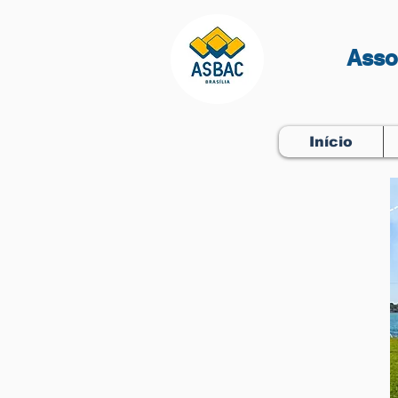
Asso
Início