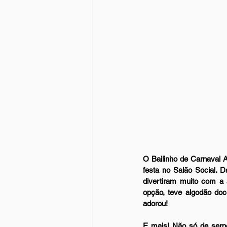
O Bailinho de Carnaval A
festa no Salão Social. D
divertiram muito com a
opção, teve algodão doce
adorou!
E mais! Não só de serpe