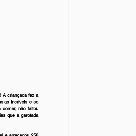
 A criançada fez a 
ias incríveis e se 
comer, não faltou 
ias que a garotada 
l e arrecadou 258 