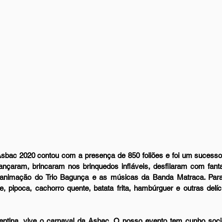
sbac 2020 contou com a presença de 850 foliões e foi um sucesso!
ançaram, brincaram nos brinquedos infláveis, desfilaram com fantas
 animação do Trio Bagunça e as músicas da Banda Matraca. Para 
, pipoca, cachorro quente, batata frita, hambúrguer e outras delíc
ntina, vive o carnaval da Asbac. O nosso evento tem cunho socia