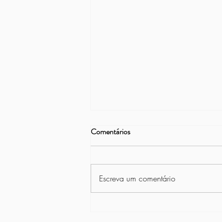
Comentários
Escreva um comentário
São João da Asbac: Tradição e
alegria em uma noite julina!