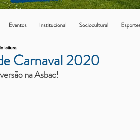
Eventos
Institucional
Sociocultural
Esporte
e leitura
os
Vantagens Asbac
KIDS
 de Carnaval 2020
iversão na Asbac!