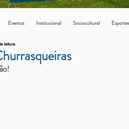
Eventos
Institucional
Sociocultural
Esporte
e leitura
os
Vantagens Asbac
KIDS
Churrasqueiras
ão!