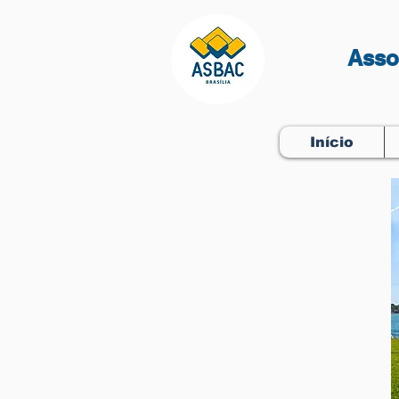
Asso
Início