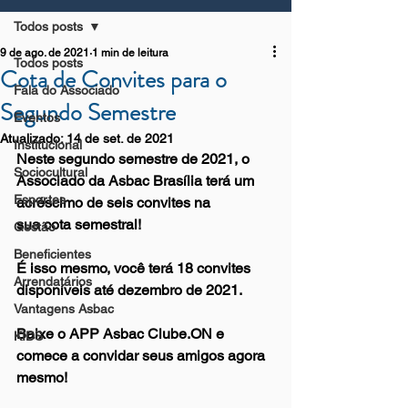
Todos posts
9 de ago. de 2021
1 min de leitura
Todos posts
Cota de Convites para o
Fala do Associado
Segundo Semestre
Eventos
Atualizado:
14 de set. de 2021
Institucional
Neste segundo semestre de 2021, o 
Sociocultural
Associado da Asbac Brasília terá um 
Esportes
acréscimo de seis convites na
sua cota semestral!
Gestão
Beneficientes
É isso mesmo, você terá 18 convites 
Arrendatários
disponíveis até dezembro de 2021.
Vantagens Asbac
Baixe o APP Asbac Clube.ON e 
KIDS
comece a convidar seus amigos agora 
mesmo!