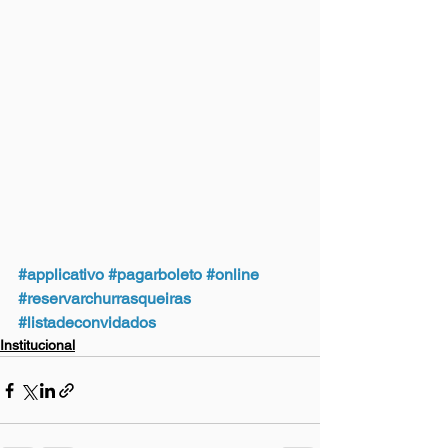
#applicativo
#pagarboleto
#online
#reservarchurrasqueiras
#listadeconvidados
Institucional