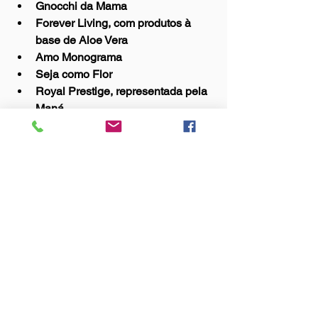
Gnocchi da Mama  
Forever Living, com produtos à 
base de Aloe Vera  
Amo Monograma  
Seja como Flor   
Royal Prestige, representada pela 
Maná   
Mosaicista Cida Carvalho  
Confraria Amigas do Vinho   
Empório D'Elas. 
Eventos
Sociocultural
Ver tudo
Posts Relacionados