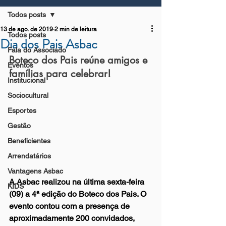
Todos posts
13 de ago. de 2019
2 min de leitura
Todos posts
Dia dos Pais Asbac
Fala do Associado
Boteco dos Pais reúne amigos e 
Eventos
famílias para celebrar!
Institucional
Sociocultural
Esportes
Gestão
Beneficientes
Arrendatários
Vantagens Asbac
A Asbac realizou na última sexta-feira 
KIDS
(09) a 4ª edição do Boteco dos Pais. O 
evento contou com a presença de 
aproximadamente 200 convidados, 