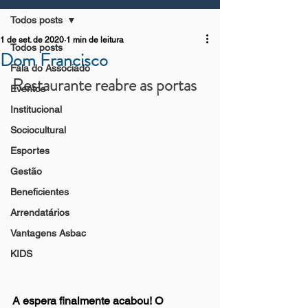
Todos posts
1 de set. de 2020
1 min de leitura
Todos posts
Dom Francisco
Fala do Associado
Restaurante reabre as portas
Eventos
Institucional
Sociocultural
Esportes
Gestão
Beneficientes
Arrendatários
Vantagens Asbac
KIDS
A espera finalmente acabou! O 