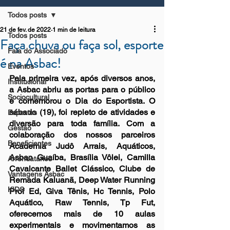
Todos posts
21 de fev. de 2022
1 min de leitura
Todos posts
Faça chuva ou faça sol, esporte
Fala do Associado
é na Asbac!
Eventos
Pela primeira vez, após diversos anos, 
Institucional
a Asbac abriu as portas para o público 
Sociocultural
e comemorou o Dia do Esportista. O 
sábado (19), foi repleto de atividades e 
Esportes
diversão para toda família. Com a 
Gestão
colaboração dos nossos parceiros 
Beneficientes
Academia Judô Arrais, Aquáticos, 
Asbac Guaíba, Brasília Vôlei, Camilla 
Arrendatários
Cavalcante Ballet Clássico, Clube de 
Vantagens Asbac
Remada Kaluanã, Deep Water Running 
KIDS
Prof Ed, Giva Tênis, Hc Tennis, Polo 
Aquático, Raw Tennis, Tp Fut, 
oferecemos mais de 
10
 aulas 
experimentais e movimentamos as 