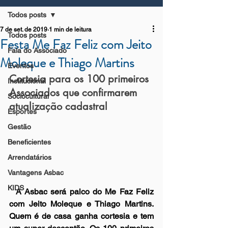
Todos posts
7 de set. de 2019
1 min de leitura
Todos posts
Festa Me Faz Feliz com Jeito
Fala do Associado
Moleque e Thiago Martins
Eventos
Cortesia para os 100 primeiros 
Institucional
Associados que confirmarem 
Sociocultural
atualização cadastral
Esportes
Gestão
Beneficientes
Arrendatários
Vantagens Asbac
KIDS
  A Asbac será palco do Me Faz Feliz 
com Jeito Moleque e Thiago Martins. 
Quem é de casa ganha cortesia e tem 