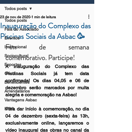
Todos posts
23 de nov. de 2020
1 min de leitura
Todos posts
Inauguração do Complexo das
Fala do Associado
Piscinas Sociais da Asbac 🥳
Eventos
Fim de semana 
Institucional
comemorativo. Participe!
Sociocultural
Esportes
A Inauguração do Complexo das 
Piscinas Sociais já tem data 
Gestão
confirmada! Os dias 04,05 e 06 de 
Beneficientes
dezembro serão marcados por muita 
Arrendatários
alegria e comemoração na Asbac! 
Vantagens Asbac
Para dar início à comemoração, no dia 
KIDS
04 de dezembro (sexta-feira) às 13h, 
exclusivamente online, lançaremos o 
vídeo inaugural das obras no canal da 