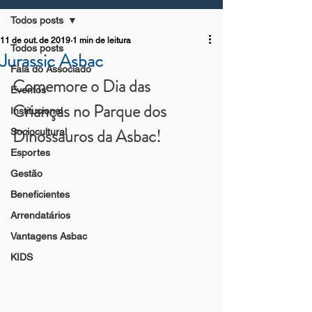
Todos posts
11 de out. de 2019
1 min de leitura
Todos posts
Jurassic Asbac
Fala do Associado
Comemore o Dia das 
Eventos
Crianças no Parque dos 
Institucional
Dinossauros da Asbac!
Sociocultural
Esportes
Gestão
Beneficientes
Arrendatários
Vantagens Asbac
KIDS