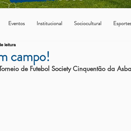
Eventos
Institucional
Sociocultural
Esporte
e leitura
os
Vantagens Asbac
KIDS
em campo!
Torneio de Futebol Society Cinquentão da Asb