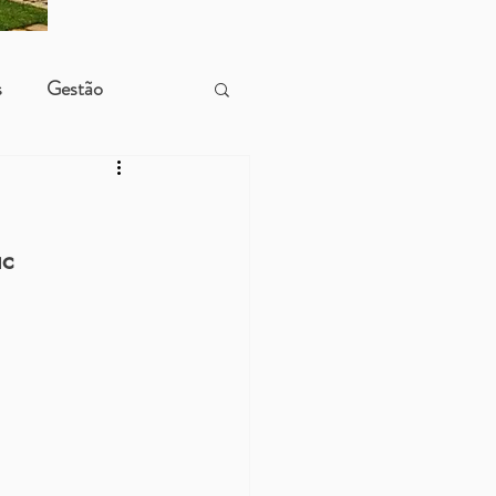
s
Gestão
ac