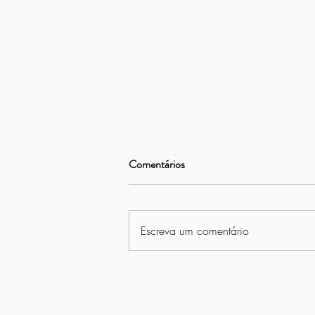
Comentários
Escreva um comentário
Projeto Vamos Remar na Asbac