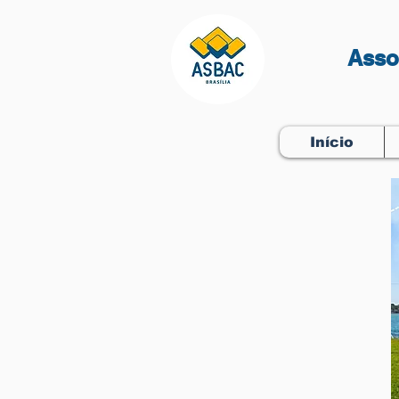
Asso
Início