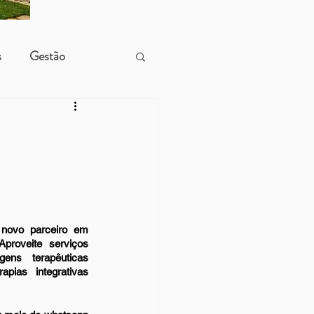
s
Gestão
ovo parceiro em 
roveite serviços 
ns terapêuticas 
pias integrativas 