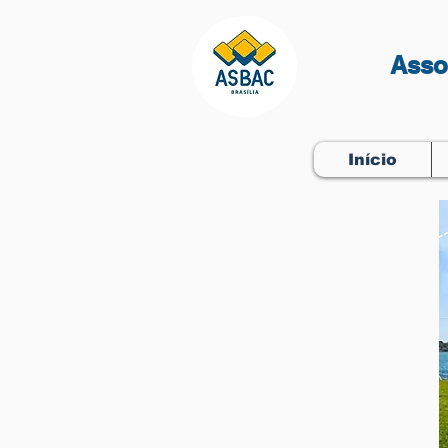
Asso
Início