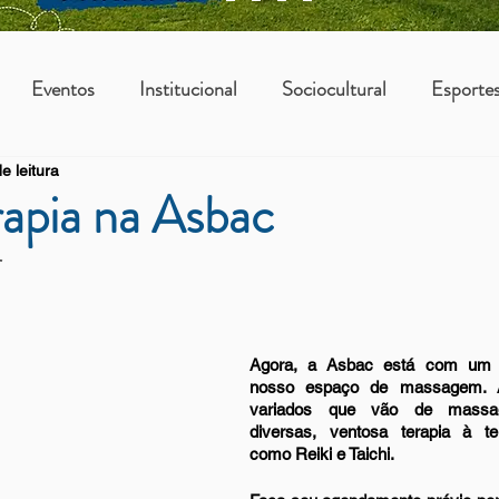
Eventos
Institucional
Sociocultural
Esporte
e leitura
os
Vantagens Asbac
KIDS
apia na Asbac
 
Agora, a Asbac está com um n
nosso espaço de massagem. Ap
variados que vão de massage
diversas, ventosa terapia à tera
como Reiki e Taichi.