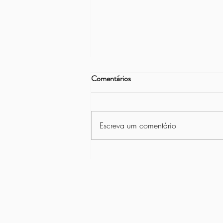
Comentários
Escreva um comentário
2º Esporte Solidário da Asbac
CNPJ 02.314.982/0001-11