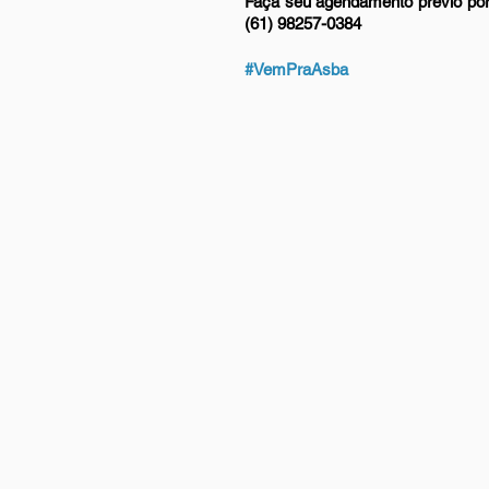
Faça seu agendamento prévio por
(61) 98257-0384
#VemPraAsba