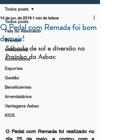
Todos posts
14 de jun. de 2019
1 min de leitura
Todos posts
O Pedal com Remada foi bom
Fala do Associado
demais!
Eventos
Sábado de sol e diversão na 
Institucional
Prainha da Asbac
Sociocultural
Esportes
Gestão
Beneficientes
Arrendatários
Vantagens Asbac
KIDS
O Pedal com Remada foi realizado no 
dia 25 de maio, e contou com a 