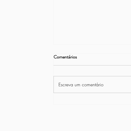
Comentários
Escreva um comentário
São João da Asbac: Tradição e
alegria em uma noite julina!
CNPJ 02.314.982/0001-11