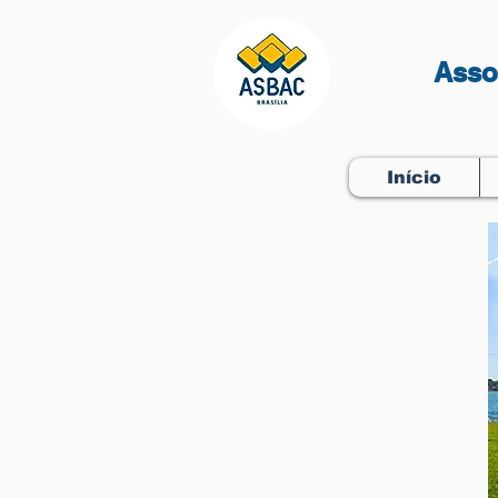
Asso
Início