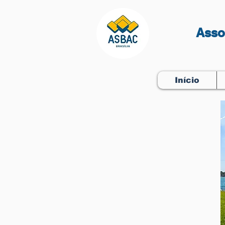
Asso
Início