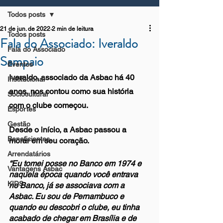
Todos posts
21 de jun. de 2022
2 min de leitura
Todos posts
Fala do Associado: Iveraldo
Fala do Associado
Sampaio
Eventos
Iveraldo, associado da Asbac há 40 
Institucional
anos, nos contou como sua história 
Sociocultural
com o clube começou. 
Esportes
Gestão
Desde o início, a Asbac passou a 
Beneficientes
morar em seu coração.
Arrendatários
“Eu tomei posse no Banco em 1974 e 
Vantagens Asbac
naquela época quando você entrava 
KIDS
no Banco, já se associava com a 
Asbac. Eu sou de Pernambuco e 
quando eu descobri o clube, eu tinha 
acabado de chegar em Brasília e de 