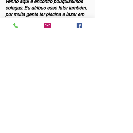
venho aqui e encontro pouquíssimos 
colegas. Eu atribuo esse fator também, 
por muita gente ter piscina e lazer em 
casa. Eu acho que esse pessoal acaba 
perdendo um pouco o interesse de se 
associar à Asbac. Mas honestamente, 
não é a mesma coisa que você vir num 
final de semana, na sua casa você 
acaba não tendo a convivência com as 
pessoas como teria num clube. 
E eu volto no que eu falei, pra mim, 
estar na Asbac é estar nos braços da 
paz.”
Fala do Associado