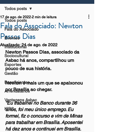
Todos posts
17 de ago. de 2022
2 min de leitura
Todos posts
Fala do Associado: Newton
Fala do Associado
Passos Dias
Eventos
Atualizado:
24 de ago. de 2022
Institucional
Newton Passos Dias, associado da 
Sociocultural
Asbac há anos, compartilhou um 
Esportes
pouco de sua história. 
Gestão
Beneficientes
Newton é mais um que se apaixonou 
por Brasília ao chegar.
Arrendatários
Vantagens Asbac
“Eu trabalhei no Banco durante 36 
KIDS
anos, foi meu único emprego. Eu 
formei, fiz o concurso e vim de Minas 
para trabalhar em Brasília. Aposentei 
há dez anos e continuei em Brasília. 