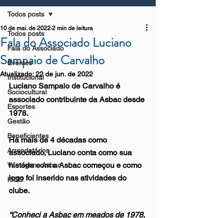
Todos posts
10 de mai. de 2022
2 min de leitura
Todos posts
Fala do Associado Luciano
Fala do Associado
Sampaio de Carvalho
Eventos
Atualizado:
22 de jun. de 2022
Institucional
Luciano Sampaio de Carvalho é 
Sociocultural
associado contribuinte da Asbac desde 
Esportes
1978. 
Gestão
Beneficientes
Há mais de 4 décadas como 
Arrendatários
associado, Luciano conta como sua 
história com a Asbac começou e como 
Vantagens Asbac
logo foi inserido nas atividades do 
KIDS
clube.
“Conheci a Asbac em meados de 1978, 