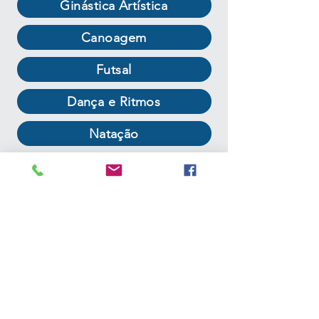
Ginástica Artística
Canoagem
Futsal
Dança e Ritmos
Natação
Futebol
Ballet Clássico
Pólo Aquático
Deep Water Running
Remo